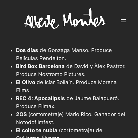
Saltar
al
contenido
Dos días
de Gonzaga Manso. Produce
Películas Pendelton.
Bird Box
Barcelona
de David y Àlex Pastror.
Produce Nostromo Pictures.
El Olivo
de Icíar Bollaín. Produce Morena
Films
REC 4: Apocalipsis
de Jaume Balagueró.
Produce Filmax.
2OS
(cortometraje) Mario Rico. Ganador del
Notodofilmfest.
El coito te nubla
(cortometraje) de